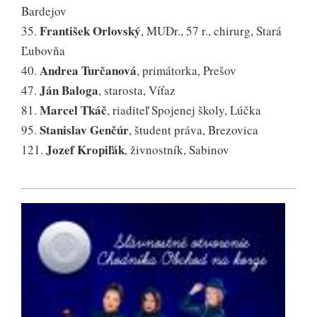
Bardejov
František Orlovský
35.
, MUDr., 57 r., chirurg, Stará
Ľubovňa
Andrea Turčanová
40.
, primátorka, Prešov
Ján Baloga
47.
, starosta, Víťaz
Marcel Tkáč
81.
, riaditeľ Spojenej školy, Lúčka
Stanislav Genčúr
95.
, študent práva, Brezovica
Jozef Kropiľák
121.
, živnostník, Sabinov