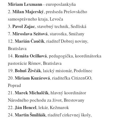
Miriam Lexmann
- europoslankyňa
Milan Majerský
2.
, predseda Prešovského
samosprávneho kraja, Levoča
Pavol Zajac
3.
, stavebný technik, Sedliská
Miroslava Szitová
7.
, starostka, Smižany
Marián Čaučík
12.
, riaditeľ Dobrej noviny,
Bratislava
Renáta Ocilková
14.
, pedagogička, koordinátorka
pastorácie Rómov, Bratislava
Bohuš Živčák
19.
, laický misionár, Podolínec
Miriam Kuzárová
20.
, riaditeľka CitizenGO,
Poprad
Marek Michalčík
21.
, hlavný koordinátor
Národného pochodu za život, Brestovany
Ján Hencel
22.
, lekár, Kežmarok
Martin Šmilňák
24.
, riaditeľ cirkevnej školy,