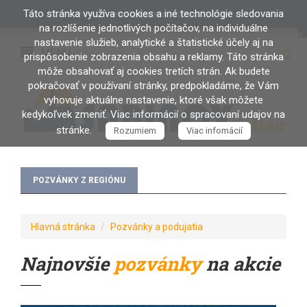
Táto stránka využíva cookies a iné technológie sledovania
PRIHLÁSENIE / REGISTRÁCIA
na rozlíšenie jednotlivých počítačov, na individuálne
nastavenie služieb, analytické a štatistické účely aj na
MENU
prispôsobenie zobrazenia obsahu a reklamy. Táto stránka
môže obsahovať aj cookies tretích strán. Ak budete
pokračovať v používaní stránky, predpokladáme, že Vám
vyhovuje aktuálne nastavenie, ktoré však môžete
kedykoľvek zmeniť. Viac informácií o spracovaní udajov na
stránke.
Rozumiem
Viac infomácií
POZVÁNKY Z REGIÓNU
Hlavná stránka
Pozvánky a podujatia
Najnovšie
pozvánky
na akcie