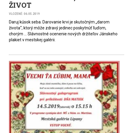
ŽIVOT
VLOŽENÉ: 06.05.2019
Daruj kúsok seba. Darovanie krvi je skutočným „darom
života“, ktorý môže zdravý jedinec poskytnúť ľuďom,
chorým ... Slávnostné ocenenie nových držiteľov Jánskeho
plakiet v mestskej galérii.