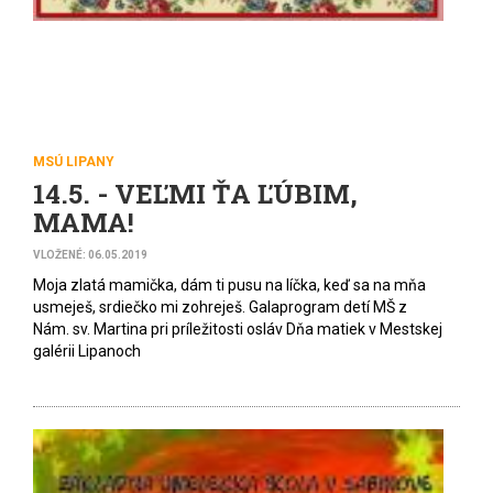
MSÚ LIPANY
14.5. - VEĽMI ŤA ĽÚBIM,
MAMA!
VLOŽENÉ: 06.05.2019
Moja zlatá mamička, dám ti pusu na líčka, keď sa na mňa
usmeješ, srdiečko mi zohreješ. Galaprogram detí MŠ z
Nám. sv. Martina pri príležitosti osláv Dňa matiek v Mestskej
galérii Lipanoch