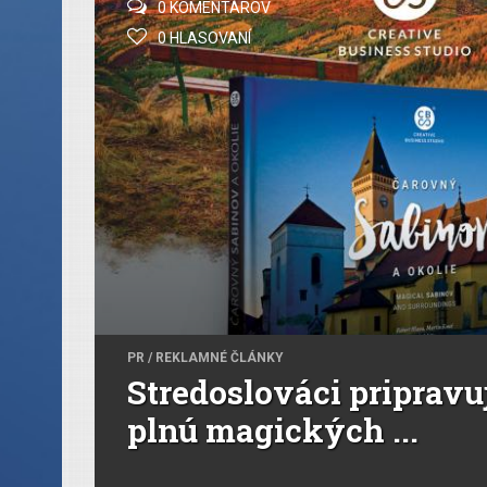
0 KOMENTÁROV
0 HLASOVANÍ
PR / REKLAMNÉ ČLÁNKY
Stredoslováci pripravu
plnú magických ...