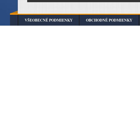
VŠEOBECNÉ PODMIENKY
OBCHODNÉ PODMIENKY
Redakcia Sabinov.online
Nezabudova 824/14
083 01 Sabinov
e-mail: