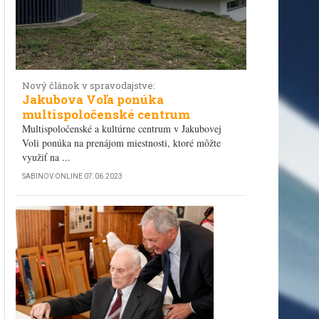
iemyselného parku v ...
Nový článok v spravodajstve:
enica
Jakubova Voľa ponúka
multispoločenské centrum
Multispoločenské a kultúrne centrum v Jakubovej
Voli ponúka na prenájom miestnosti, ktoré môžte
 sabinovského ...
využiť na ...
SABINOV.ONLINE
07.06.2023
 Obchod na korze
 plnú magických fotografií Sabinova