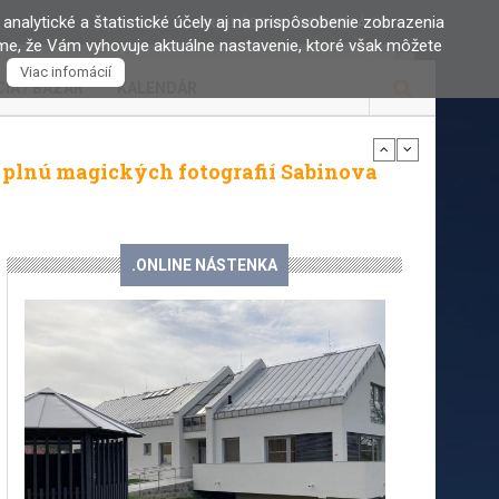
 Obchod na korze
 analytické a štatistické účely aj na prispôsobenie zobrazenia
PRIHLÁSENIE / REGISTRÁCIA
áme, že Vám vyhovuje aktuálne nastavenie, ktoré však môžete
Viac infomácií
IA / BAZÁR
KALENDÁR
 plnú magických fotografií Sabinova
A
oločenské centrum
.ONLINE NÁSTENKA
obce ...
e pohotovostnej služby pre ...