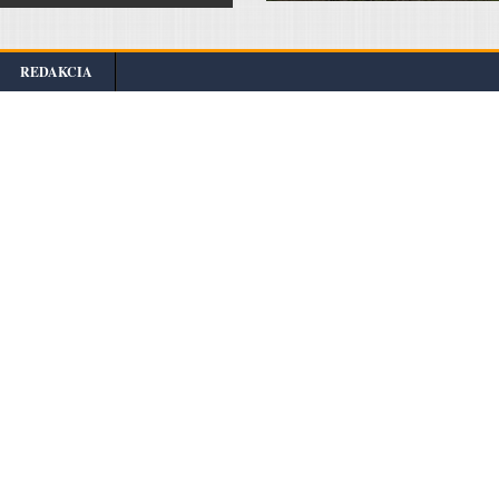
REDAKCIA
Portál založený na systéme správy obsahu pre mestá a
obce
Ilustračné foto preberáme z portálu
pexels.com