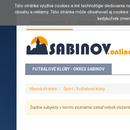
Táto stránka využíva cookies a iné technológie sledovania na 
DNES JE:
ŠTVRTOK, 06. AUGUST 2026
, MENINY:
JOZEFÍNA
obsahu a reklamy. Táto stránka môže obsahovať aj cookies t
kedykoľvek zmeni
SPRAVODAJSTVO
KULTÚRA
ŠPORT
FUTBALOVÉ KLUBY - OKRES SABINOV
Hlavná stránka
Šport / Futbalové kluby
Žiadne subjekty v tomto zozname zatiaľ neboli vlože