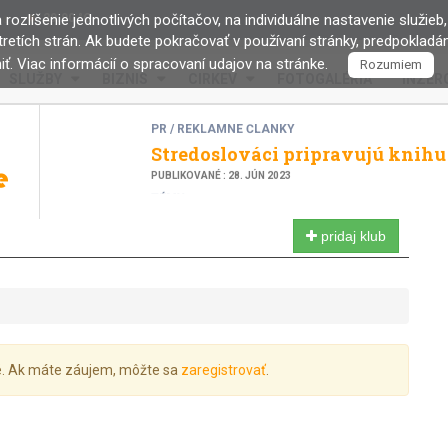
Slávnostné otvorenie Chodníka
rozlíšenie jednotlivých počítačov, na individuálne nastavenie služieb,
29.00 °C
retích strán. Ak budete pokračovať v používaní stránky, predpoklad
PUBLIKOVANÉ : 02. JÚL 2019
ť. Viac informácií o spracovaní udajov na stránke.
Rozumiem
PR / REKLAMNÉ ČLÁNKY
SLUŽBY
BIZNIS
CIRKEV
FOTOGALÉRIA
INZERC
Stredoslováci pripravujú knihu
PUBLIKOVANÉ : 28. JÚN 2023
TÉMY
AKTUÁLNE K ZŠ 17. NOVEMBR
PUBLIKOVANÉ : 07. JÚN 2023
PR / REKLAMNÉ ČLÁNKY
Jakubova Voľa ponúka multisp
pridaj klub
PUBLIKOVANÉ : 07. JÚN 2023
TÉMY
Sto rokov života sa dožíva občan 
PUBLIKOVANÉ : 08. JÚN 2023
TÉMY
Petícia za zachovanie ambulanci
né. Ak máte záujem, môžte sa
zaregistrovať
.
PUBLIKOVANÉ : 07. JÚN 2023
CIRKEV
Zbúranie krížov na Šanci