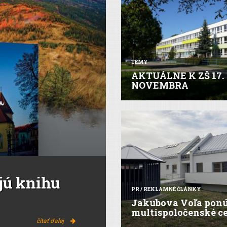
TÉMY
AKTUÁLNE K ZŠ 17.
NOVEMBRA
jú knihu
PR / REKLAMNÉ ČLÁNKY
Jakubova Voľa pon
multispoločenské c
čítať ďalej