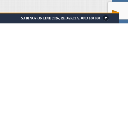
SABINOV.ONLINE 2026, REDAKCIA: 0903 160 050
Prevádzkovateľ portálu
WEBData s.r.o.
Nezabudova 824/14
083 01 Sabinov
IČO: 44749805
DIČ: 2022824496