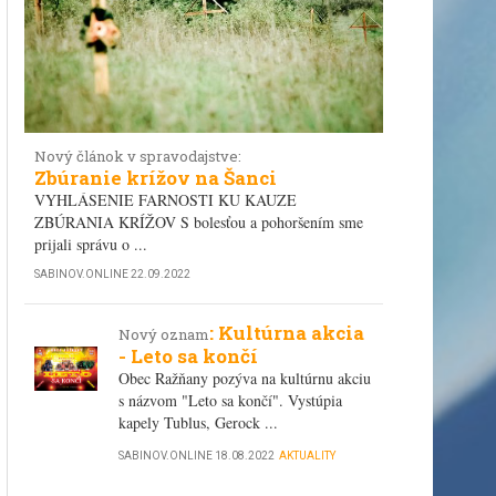
Nový článok v spravodajstve:
Zbúranie krížov na Šanci
VYHLÁSENIE FARNOSTI KU KAUZE
ZBÚRANIA KRÍŽOV S bolesťou a pohoršením sme
prijali správu o ...
SABINOV.ONLINE
22.09.2022
: Kultúrna akcia
Nový oznam
- Leto sa končí
Obec Ražňany pozýva na kultúrnu akciu
s názvom "Leto sa končí". Vystúpia
kapely Tublus, Gerock ...
SABINOV.ONLINE
18.08.2022
AKTUALITY