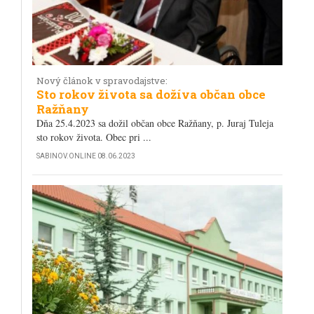
Nový článok v spravodajstve:
Sto rokov života sa dožíva občan obce
Ražňany
Dňa 25.4.2023 sa dožil občan obce Ražňany, p. Juraj Tuleja
sto rokov života. Obec pri ...
SABINOV.ONLINE
08.06.2023