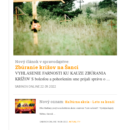
Nový článok v spravodajstve:
Zbúranie krížov na Šanci
VYHLÁSENIE FARNOSTI KU KAUZE ZBÚRANIA
KRÍŽOV S bolesťou a pohoršením sme prijali správu o ...
SABINOV.ONLINE
22.09.2022
Nový oznam
: Kultúrna akcia - Leto sa končí
Obec Ražňany pozýva na kultúrnu akciu s názvom "Leto sa končí". Vystúpia kapely
Tublus, Gerock ...
SABINOV.ONLINE
18.08.2022
AKTUALITY