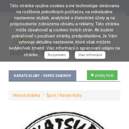
Táto stránka využíva cookies a iné technológie sledovania
PRIHLÁSENIE / REGISTRÁCIA
na rozlíšenie jednotlivých počítačov, na individuálne
nastavenie služieb, analytické a štatistické účely aj na
MENU
prispôsobenie zobrazenia obsahu a reklamy. Táto stránka
môže obsahovať aj cookies tretích strán. Ak budete
pokračovať v používaní stránky, predpokladáme, že Vám
vyhovuje aktuálne nastavenie, ktoré však môžete
kedykoľvek zmeniť. Viac informácií o spracovaní udajov na
stránke.
Rozumiem
Viac infomácií
pridaj klub
KARATE KLUBY - OKRES SABINOV
Hlavná stránka
Šport / Karate kluby