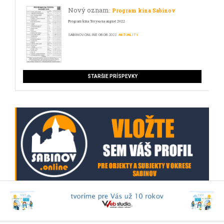
Nový oznam
: Program kina Sabinov
Program kina Torysa na august 2022
SABINOV.ONLINE
08.08.2022
AKTUALITY
STARŠIE PRÍSPEVKY