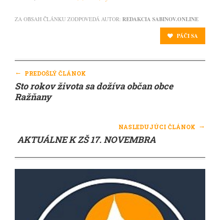
ZA OBSAH ČLÁNKU ZODPOVEDÁ AUTOR:
REDAKCIA SABINOV.ONLINE
PÁČI SA
←
PREDOŠLÝ ČLÁNOK
Sto rokov života sa dožíva občan obce
Ražňany
→
NASLEDUJÚCI ČLÁNOK
AKTUÁLNE K ZŠ 17. NOVEMBRA