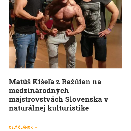
Matúš Kišeľa z Ražňian na
medzinárodných
majstrovstvách Slovenska v
naturálnej kulturistike
→
CELÝ ČLÁNOK