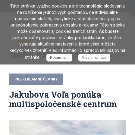
Táto stránka využíva cookies a iné technológie sledovania
PRIHLÁSENIE / REGISTRÁCIA
na rozlíšenie jednotlivých počítačov, na individuálne
nastavenie služieb, analytické a štatistické účely aj na
MENU
prispôsobenie zobrazenia obsahu a reklamy. Táto stránka
môže obsahovať aj cookies tretích strán. Ak budete
pokračovať v používaní stránky, predpokladáme, že Vám
vyhovuje aktuálne nastavenie, ktoré však môžete
kedykoľvek zmeniť. Viac informácií o spracovaní udajov na
stránke.
Rozumiem
Viac infomácií
PR / REKLAMNÉ ČLÁNKY
Jakubova Voľa ponúka
multispoločenské centrum