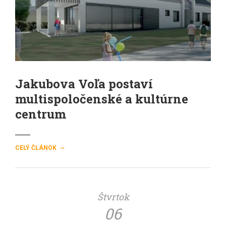
Jakubova Voľa postaví
multispoločenské a kultúrne
centrum
→
CELÝ ČLÁNOK
Štvrtok
06