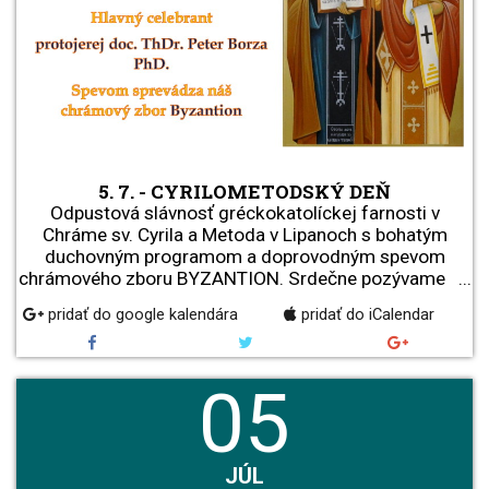
5. 7. - CYRILOMETODSKÝ DEŇ
Odpustová slávnosť gréckokatolíckej farnosti v
Chráme sv. Cyrila a Metoda v Lipanoch s bohatým
duchovným programom a doprovodným spevom
chrámového zboru BYZANTION. Srdečne pozývame ...
pridať do google kalendára
pridať do iCalendar
05
JÚL