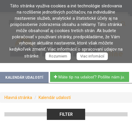
Táto stránka využíva cookies a iné technológie sledovania
PRIHLÁSENIE / REGISTRÁCIA
na rozlíšenie jednotlivých počítačov, na individuálne
nastavenie služieb, analytické a štatistické účely aj na
MENU
prispôsobenie zobrazenia obsahu a reklamy. Táto stránka
môže obsahovať aj cookies tretích strán. Ak budete
pokračovať v používaní stránky, predpokladáme, že Vám
vyhovuje aktuálne nastavenie, ktoré však môžete
kedykoľvek zmeniť. Viac informácií o spracovaní udajov na
stránke.
Rozumiem
Viac infomácií
Máte tip na udalosť? Pošlite nám ju.
KALENDÁR UDALOSTÍ
Hlavná stránka
Kalendár udalostí
FILTER