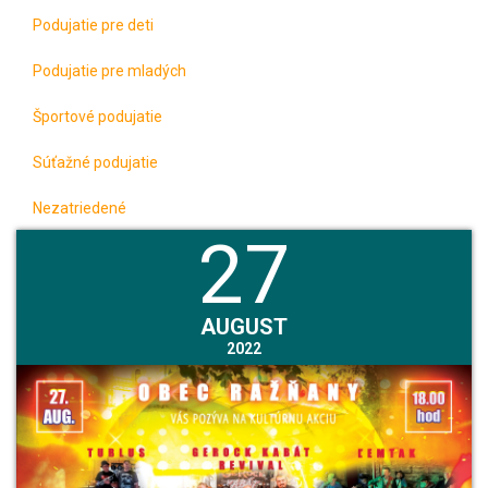
Podujatie pre deti
Podujatie pre mladých
Športové podujatie
Súťažné podujatie
Nezatriedené
27
AUGUST
2022