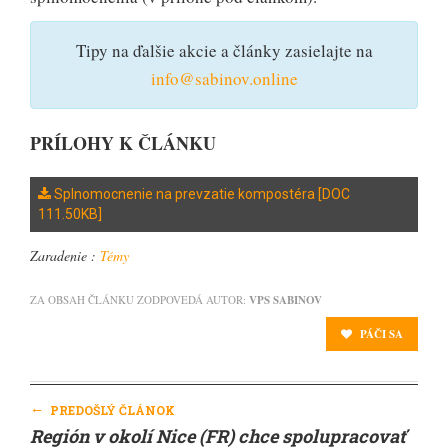
Tipy na ďalšie akcie a články zasielajte na
info@sabinov.online
PRÍLOHY K ČLÁNKU
Splnomocnenie na prevzatie kompostéra [DOC
111.50KB]
Zaradenie :
Témy
ZA OBSAH ČLÁNKU ZODPOVEDÁ AUTOR:
VPS SABINOV
PÁČI SA
←
PREDOŠLÝ ČLÁNOK
Región v okolí Nice (FR) chce spolupracovať