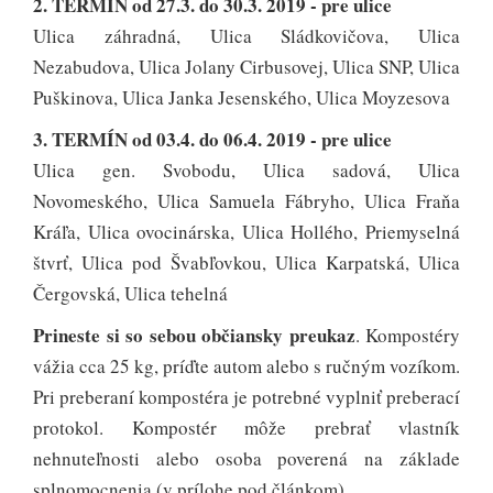
2. TERMÍN od 27.3. do 30.3. 2019 - pre ulice
Ulica záhradná, Ulica Sládkovičova, Ulica
Nezabudova, Ulica Jolany Cirbusovej, Ulica SNP, Ulica
Puškinova, Ulica Janka Jesenského, Ulica Moyzesova
3. TERMÍN od 03.4. do 06.4. 2019 - pre ulice
Ulica gen. Svobodu, Ulica sadová, Ulica
Novomeského, Ulica Samuela Fábryho, Ulica Fraňa
Kráľa, Ulica ovocinárska, Ulica Hollého, Priemyselná
štvrť, Ulica pod Švabľovkou, Ulica Karpatská, Ulica
Čergovská, Ulica tehelná
Prineste si so sebou občiansky preukaz
. Kompostéry
vážia cca 25 kg, príďte autom alebo s ručným vozíkom.
Pri preberaní kompostéra je potrebné vyplniť preberací
protokol. Kompostér môže prebrať vlastník
nehnuteľnosti alebo osoba poverená na základe
splnomocnenia (v prílohe pod článkom).