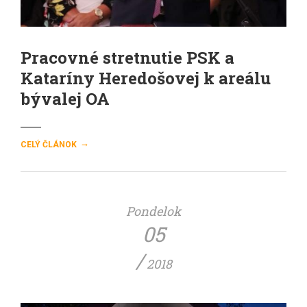
Pracovné stretnutie PSK a
Kataríny Heredošovej k areálu
bývalej OA
→
CELÝ ČLÁNOK
Pondelok
05
/
2018