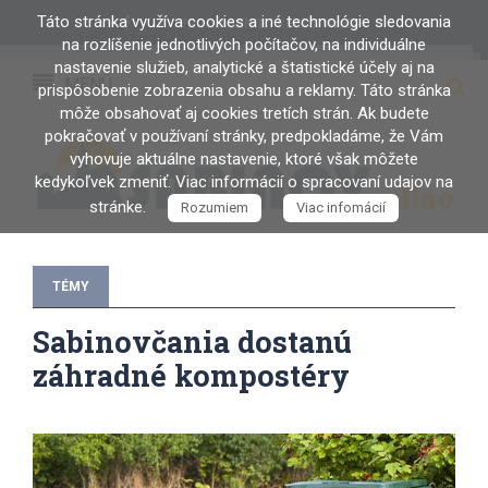
Táto stránka využíva cookies a iné technológie sledovania
PRIHLÁSENIE / REGISTRÁCIA
na rozlíšenie jednotlivých počítačov, na individuálne
nastavenie služieb, analytické a štatistické účely aj na
MENU
prispôsobenie zobrazenia obsahu a reklamy. Táto stránka
môže obsahovať aj cookies tretích strán. Ak budete
pokračovať v používaní stránky, predpokladáme, že Vám
vyhovuje aktuálne nastavenie, ktoré však môžete
kedykoľvek zmeniť. Viac informácií o spracovaní udajov na
stránke.
Rozumiem
Viac infomácií
TÉMY
Sabinovčania dostanú
záhradné kompostéry