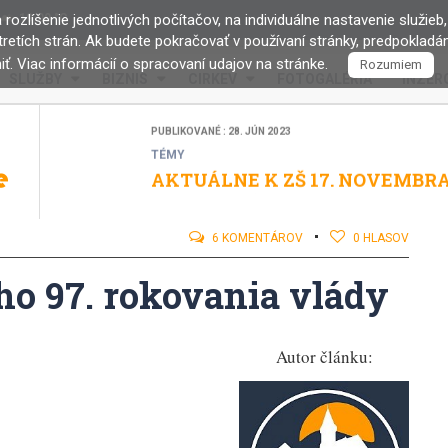
Slávnostné otvorenie Chodníka
rozlíšenie jednotlivých počítačov, na individuálne nastavenie služieb,
19.00 °C
retích strán. Ak budete pokračovať v používaní stránky, predpoklad
PUBLIKOVANÉ : 02. JÚL 2019
ť. Viac informácií o spracovaní udajov na stránke.
Rozumiem
PR / REKLAMNÉ ČLÁNKY
SLUŽBY
BIZNIS
CIRKEV
FOTOGALÉRIA
INZERC
Stredoslováci pripravujú knihu
PUBLIKOVANÉ : 28. JÚN 2023
TÉMY
AKTUÁLNE K ZŠ 17. NOVEMBR
PUBLIKOVANÉ : 07. JÚN 2023
PR / REKLAMNÉ ČLÁNKY
Jakubova Voľa ponúka multisp
6 KOMENTÁROV
0 HLASOV
PUBLIKOVANÉ : 07. JÚN 2023
TÉMY
o 97. rokovania vlády
Sto rokov života sa dožíva občan 
PUBLIKOVANÉ : 08. JÚN 2023
TÉMY
Autor článku:
Petícia za zachovanie ambulanci
PUBLIKOVANÉ : 07. JÚN 2023
CIRKEV
Zbúranie krížov na Šanci