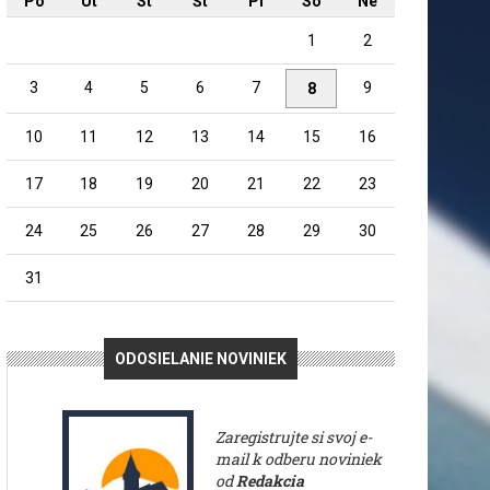
Po
Ut
St
Št
Pi
So
Ne
1
2
iemyselného parku v ...
3
4
5
6
7
9
8
10
11
12
13
14
15
16
enica
17
18
19
20
21
22
23
 sabinovského ...
24
25
26
27
28
29
30
31
 Obchod na korze
ODOSIELANIE NOVINIEK
 plnú magických fotografií Sabinova
Zaregistrujte si svoj e-
mail k odberu noviniek
od
Redakcia