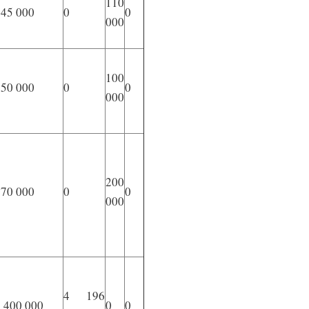
110
145 000
0
0
000
100
150 000
0
0
000
200
570 000
0
0
000
4 196
 400 000
0
0