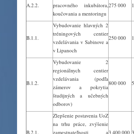
A.2.2.
pracovného inkubátora,
275 000
koučovania a mentoringu
Vybudovanie hlavných 2
tréningových centier
B.1.1.
250 000
vzdelávania v Sabinove a
v Lipanoch
Vybudovanie 2
regionálnych centier
vzdelávania (podľa
B.1.2.
800 000
zámerov a pokrytia
študijných a učebných
odborov)
Zlepšenie postavenia UoZ
na trhu práce, zvýšenie
B.2.1.
zamestnateľnosti a
3 400 000
3