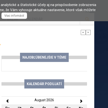
 Obchod na korze
 analytické a štatistické účely aj na prispôsobenie zobrazenia
PRIHLÁSENIE / REGISTRÁCIA
áme, že Vám vyhovuje aktuálne nastavenie, ktoré však môžete
Viac infomácií
IA / BAZÁR
KALENDÁR
 plnú magických fotografií Sabinova
A
oločenské centrum
NAJOBĽÚBENEJŠIE V TÉME
obce ...
KALENDÁR PODUJATÍ
e pohotovostnej služby pre ...
August 2026