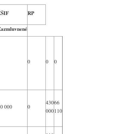
EŠIF
RP
Zazmluvnené
0
0
0
0
430
66
50 000
0
000
110