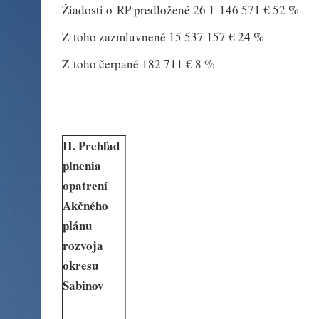
Žiadosti o RP predložené 26 1 146 571 € 52 %
Z toho zazmluvnené 15 537 157 € 24 %
Z toho čerpané 182 711 € 8 %
II. Prehľad
plnenia
opatrení
Akčného
plánu
rozvoja
okresu
Sabinov