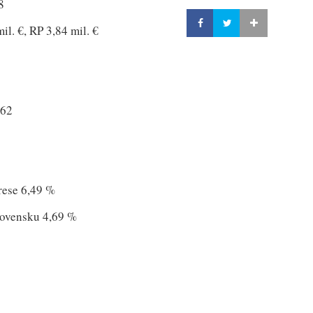
8
l. €, RP 3,84 mil. €
762
rese 6,49 %
lovensku 4,69 %