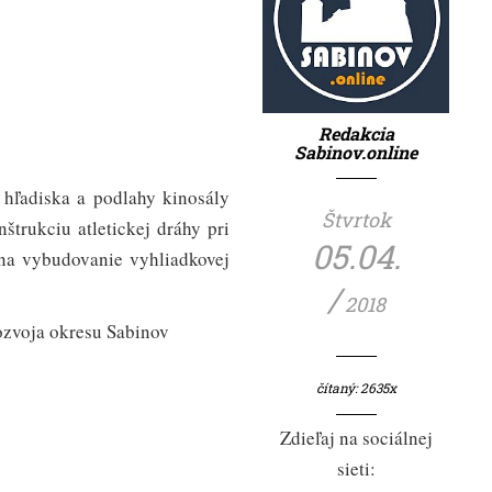
PUBLIKOVANÉ : 22. SEPTEMBER 2022
SAMOSPRÁVA
PSK podpísal zmluvu ohľadom Pr
PUBLIKOVANÉ : 21. JÚL 2022
ŠPORT
Redakcia
Tip na výlet: Spiaci mních Kam
Sabinov.online
PUBLIKOVANÉ : 11. JÚL 2019
 hľadiska a podlahy kinosály
TÉMY
Štvrtok
Robocup 2019 v Sydney za účasti
štrukciu atletickej dráhy pri
05.04.
PUBLIKOVANÉ : 08. JÚL 2019
a vybudovanie vyhliadkovej
KULTÚRA
/
Slávnostné otvorenie Chodníka
2018
PUBLIKOVANÉ : 02. JÚL 2019
ozvoja okresu Sabinov
PR / REKLAMNÉ ČLÁNKY
Stredoslováci pripravujú knihu
čítaný: 2635x
PUBLIKOVANÉ : 28. JÚN 2023
Zdieľaj na sociálnej
sieti: