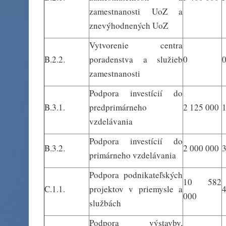
zamestnanosti UoZ a
znevýhodnených UoZ
Vytvorenie centra
B.2.2.
poradenstva a služieb
0
zamestnanosti
Podpora investícií do
B.3.1.
predprimárneho
2 125 000
1
vzdelávania
Podpora investícií do
B.3.2.
2 000 000
primárneho vzdelávania
Podpora podnikateľských
10 582
C.1.1.
projektov v priemysle a
4
000
službách
Podpora výstavby,