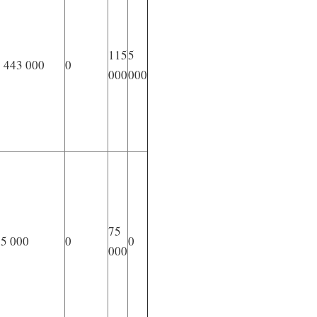
115
5
 443 000
0
000
000
75
75 000
0
0
000