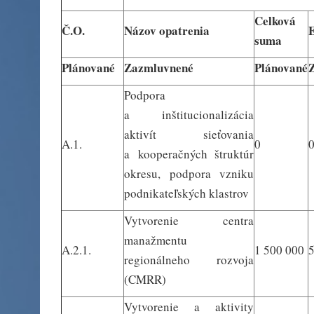
Celková
Č.O.
Názov opatrenia
suma
Plánované
Zazmluvnené
Plánované
Podpora
a inštitucionalizácia
aktivít sieťovania
A.1.
0
a kooperačných štruktúr
okresu, podpora vzniku
podnikateľských klastrov
Vytvorenie centra
manažmentu
A.2.1.
1 500 000
regionálneho rozvoja
(CMRR)
Vytvorenie a aktivity