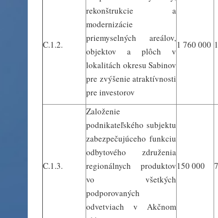
rekonštrukcie a
modernizácie
priemyselných areálov,
C.1.2.
1 760 000
1
objektov a plôch v
lokalitách okresu Sabinov
pre zvýšenie atraktívnosti
pre investorov
Založenie
podnikateľského subjektu
zabezpečujúceho funkciu
odbytového združenia
C.1.3.
regionálnych produktov
150 000
vo všetkých
podporovaných
odvetviach v Akčnom