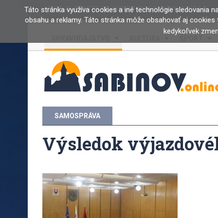
Táto stránka využíva cookies a iné technológie sledovania na 
DNES JE:
SOBOTA, 08. AUGUST 2026
, MENINY:
OSKÁR
obsahu a reklamy. Táto stránka môže obsahovať aj cookies t
kedykoľvek zmeni
SPRAVODAJSTVO
KULTÚRA
ŠPORT
SAMOSPRÁVA
Výsledok výjazdovéh