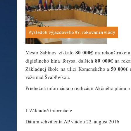
Výsledok výjazdového 97. rokovania vlády
80 000€
Mesto Sabinov získalo
na rekonštrukciu
80 000€
digitálneho kina Torysa, ďalších
na rekon
50 000€
Základnej škole na ulici Komenského a
n
veže nad Švabľovkou.
Priebežná informácia o realizácii Akčného plánu r
I. Základné informácie
Dátum schválenia AP vládou 22. august 2016